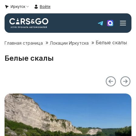
Иркутск
Войти
»
»
Белые скалы
Главная страница
Локации Иркутска
Автопарк
Белые скалы
Super sale
Цены
Локации Иркутска
Условия аренды
О компании