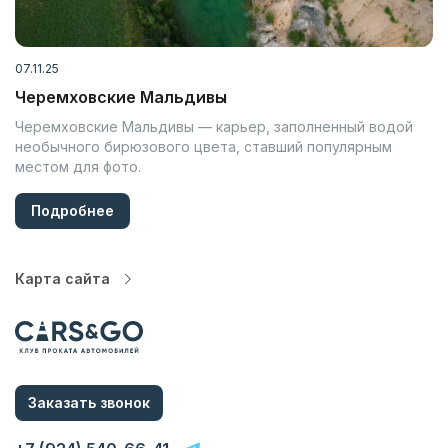
07.11.25
Черемховские Мальдивы
Черемховские Мальдивы — карьер, заполненный водой
необычного бирюзового цвета, ставший популярным
местом для фото.
Подробнее
Карта сайта
Автопарк
Цены
Услуги
Заказать звонок
О компании
Статьи и Новости