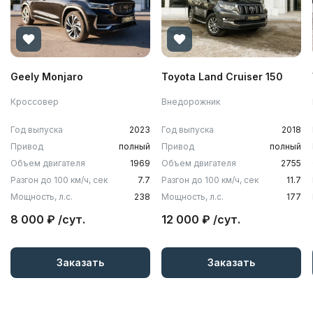
Geely Monjaro
Toyota Land Cruiser 150
Кроссовер
Внедорожник
Год выпуска
2023
Год выпуска
2018
Привод
полный
Привод
полный
Объем двигателя
1969
Объем двигателя
2755
Разгон до 100 км/ч, сек
7.7
Разгон до 100 км/ч, сек
11.7
Мощность, л.с.
238
Мощность, л.с.
177
8 000 ₽ /сут.
12 000 ₽ /сут.
Заказать
Заказать