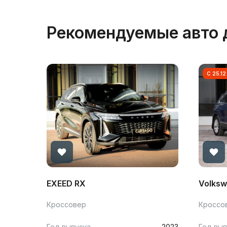
Рекомендуемые авто 
С 25.12
EXEED RX
Volksw
Кроссовер
Кроссо
Год выпуска
2023
Год вып