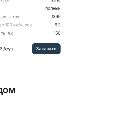
полный
двигателя
1395
до 100 км/ч, сек
6.3
ь, л.с.
150
₽ /сут.
Заказать
дом