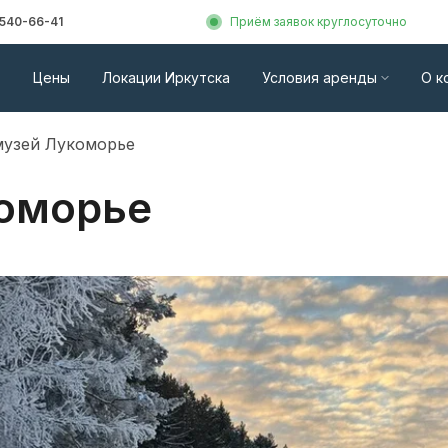
 540-66-41
Приём заявок круглосуточно
Цены
Локации Иркутска
Условия аренды
О к
музей Лукоморье
оморье