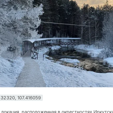
232320, 107.416059
локация, расположенная в окрестностях Иркутска 