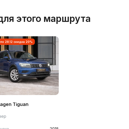
для этого маршрута
 по 28.12 скидка 20%
agen Tiguan
вер
уска
2018