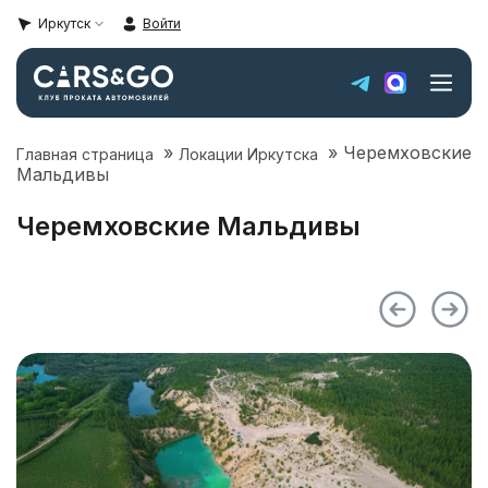
Иркутск
Войти
»
»
Черемховские
Главная страница
Локации Иркутска
Автопарк
Мальдивы
Super sale
Черемховские Мальдивы
Цены
Локации Иркутска
Условия аренды
О компании