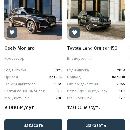
Geely Monjaro
Toyota Land Cruiser 150
Кроссовер
Внедорожник
Год выпуска
2023
Год выпуска
2018
Привод
полный
Привод
полный
Объем двигателя
1969
Объем двигателя
2755
Разгон до 100 км/ч, сек
7.7
Разгон до 100 км/ч, сек
11.7
Мощность, л.с.
238
Мощность, л.с.
177
8 000 ₽ /сут.
12 000 ₽ /сут.
Заказать
Заказать