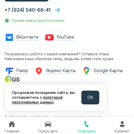
Статьи и Новости
+7 (924) 540-66-41
Контакты
Приём заявок круглосуточно
Аренда без водителя
Аренда с водителем
ВКонтакте
YouTube
Трансфер на вокзал
Трансфер в аэропорт
Понравилась работа с нашей компанией? Оставьте отзыв.
Трансфер в гостиницу
Нам важна ваша обратная связь, ведь мы хотим стать лучше
Инвестиции в прокат
Flamp
Яндекс Карты
Google Карты
Франшиза
Фотосессии с авто
664009, г. Иркутск, ул. Ширямова, 38/8, офис 314
Аренда авто на мероприятия
Продолжая посещение сайта, вы
ОК
соглашаетесь с
политикой
Политика конфиденциальности
персональных данных
Эконом
Разработка и продвижение LeadsUp
Комфорт
© 2014–2026 «CARS&GO - клуб проката автомобилей»
Бизнес
Премиум
Главная
Поиск авто
Позвонить
Кабинет