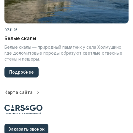
07.11.25
Белые скалы
Белые скалы — природный памятник у села Холмушино,
где доломитовые породы образуют светлые отвесные
стены и пещеры.
Подробнее
Карта сайта
Автопарк
Цены
Услуги
Заказать звонок
О компании