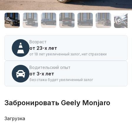
Аренда
автомобиля
Geely
Monjaro
в
Иркутске
Возраст
от 23-х лет
от 18 лет увеличенный залог, нет страховки
Водительский опыт
от 3-х лет
без стажа будет увеличенный залог
Забронировать Geely Monjaro
Загрузка