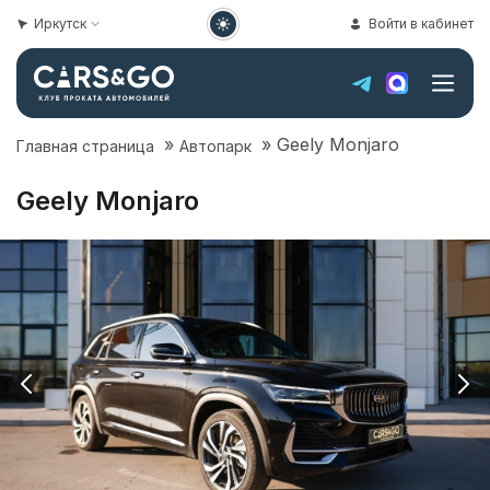
Иркутск
Войти в кабинет
»
»
Geely Monjaro
Главная страница
Автопарк
Geely Monjaro