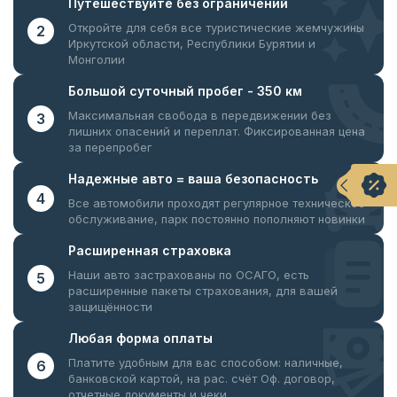
Путешествуйте
без ограничений
Откройте для себя все туристические жемчужины
2
Иркутской области, Республики Бурятии и
Монголии
Большой суточный
пробег - 350 км
Максимальная свобода в передвижении без
3
лишних опасений и переплат. Фиксированная цена
за перепробег
Надежные авто = ваша
безопасность
4
Все автомобили проходят регулярное техническое
обслуживание, парк постоянно пополняют новинки
Расширенная
страховка
Наши авто застрахованы по ОСАГО, есть
5
расширенные пакеты страхования, для вашей
защищённости
Любая форма
оплаты
Платите удобным для вас способом: наличные,
6
банковской картой, на рас. счёт
Оф. договор,
отчетные документы и чеки