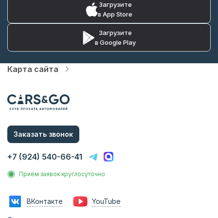
Загрузите
в App Store
Загрузите
в Google Play
Карта сайта
Автопарк
Цены
Услуги
О компании
Статьи и Новости
Контакты
Заказать звонок
Аренда без водителя
Аренда с водителем
+7 (924) 540-66-41
Трансфер на вокзал
Трансфер в аэропорт
Приём заявок круглосуточно
Трансфер в гостиницу
Инвестиции в прокат
Франшиза
ВКонтакте
YouTube
Фотосессии с авто
Аренда авто на мероприятия