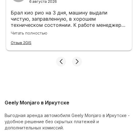
6 августа 2026
Брал кио рио на 3 дня, машину выдали
чистую, заправленную, в хорошем
техническом состоянии. К работе менеджера
вопрос нет, все подробно объясняют и
Читать полностью
показывают. Больше спасибо команде
Cars&Go
Отзыв 2GIS
Geely Monjaro в Иркутске
Выгодная аренда автомобиля Geely Monjaro в Иркутске -
удобное решение без скрытых платежей и
дополнительных комиссий.