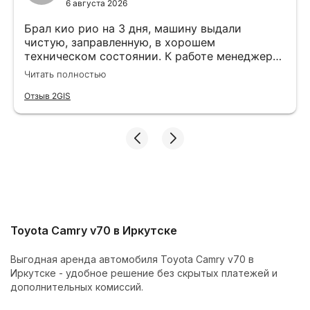
6 августа 2026
Брал кио рио на 3 дня, машину выдали
чистую, заправленную, в хорошем
техническом состоянии. К работе менеджера
вопрос нет, все подробно объясняют и
Читать полностью
показывают. Больше спасибо команде
Cars&Go
Отзыв 2GIS
Toyota Camry v70 в Иркутске
Выгодная аренда автомобиля Toyota Camry v70 в
Иркутске - удобное решение без скрытых платежей и
дополнительных комиссий.