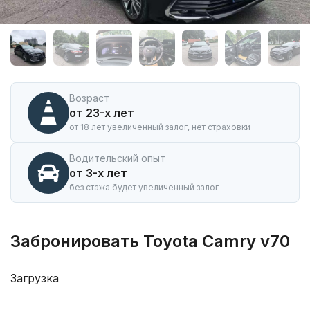
Аренда
автомобиля
Toyota
Camry
v70
в
Иркутске
Возраст
от 23-х лет
от 18 лет увеличенный залог, нет страховки
Водительский опыт
от 3-х лет
без стажа будет увеличенный залог
Забронировать Toyota Camry v70
Загрузка