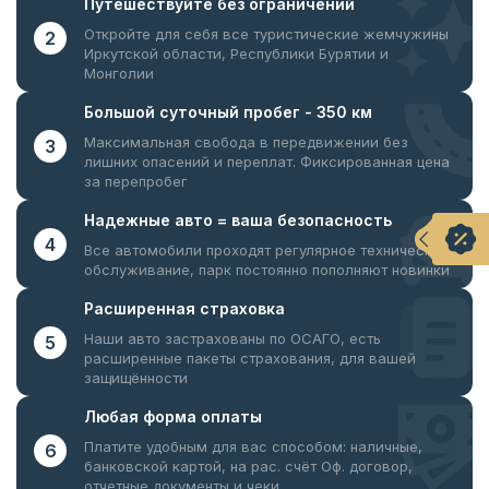
Путешествуйте
без ограничений
Откройте для себя все туристические жемчужины
2
Иркутской области, Республики Бурятии и
Монголии
Большой суточный
пробег - 350 км
Максимальная свобода в передвижении без
3
лишних опасений и переплат. Фиксированная цена
за перепробег
Надежные авто = ваша
безопасность
4
Все автомобили проходят регулярное техническое
обслуживание, парк постоянно пополняют новинки
Расширенная
страховка
Наши авто застрахованы по ОСАГО, есть
5
расширенные пакеты страхования, для вашей
защищённости
Любая форма
оплаты
Платите удобным для вас способом: наличные,
6
банковской картой, на рас. счёт
Оф. договор,
отчетные документы и чеки