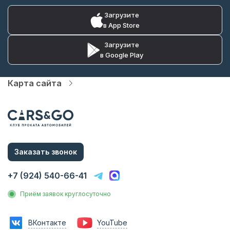
Загрузите
в App Store
Загрузите
в Google Play
Карта сайта
Автопарк
Цены
Услуги
О компании
Статьи и Новости
Контакты
Заказать звонок
Аренда без водителя
Аренда с водителем
+7 (924) 540-66-41
Трансфер на вокзал
Трансфер в аэропорт
Приём заявок круглосуточно
Трансфер в гостиницу
Инвестиции в прокат
Франшиза
ВКонтакте
YouTube
Фотосессии с авто