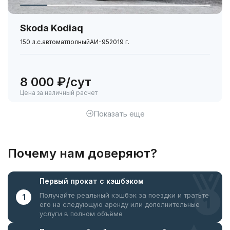
Skoda Kodiaq
150 л.с.
автомат
полный
АИ-95
2019 г.
8 000 ₽/сут
Цена за наличный расчет
Показать еще
Почему нам доверяют?
Первый прокат
с кэшбэком
Получайте реальный кэшбэк за поездки
и тратьте
1
его на следующую аренду или дополнительные
услуги в полном объёме