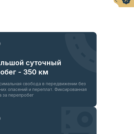
ольшой суточный
обег - 350 км
симальная свобода в передвижении без
них опасений и переплат. Фиксированная
а за перепробег