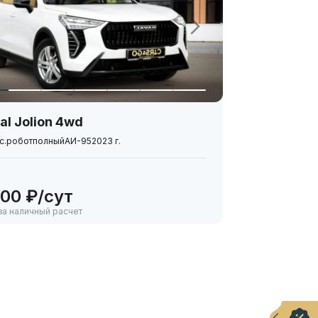
al Jolion 4wd
с.
робот
полный
АИ-95
2023 г.
000 ₽/сут
за наличный расчет