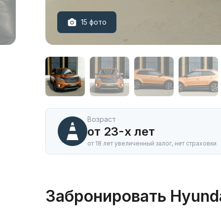
15 фото
Аренда
автомобиля
Hyundai
Creta
4WD
в
Иркутске
Возраст
от 23-х лет
от 18 лет увеличенный залог, нет страховки
Забронировать Hyund