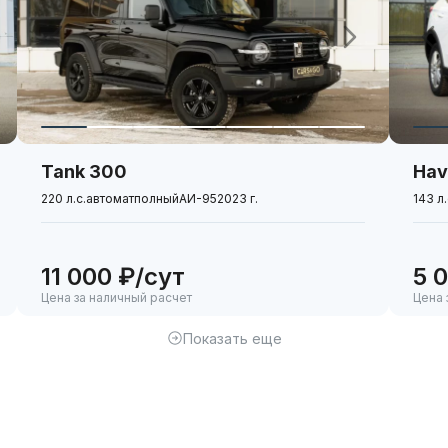
улировка руля
в соотношении 60/40
асности​
Tank 300
Hav
220 л.с.
автомат
полный
АИ-95
2023 г.
143 л.
11 000 ₽/сут
5 
Цена за наличный расчет
Цена 
Показать еще