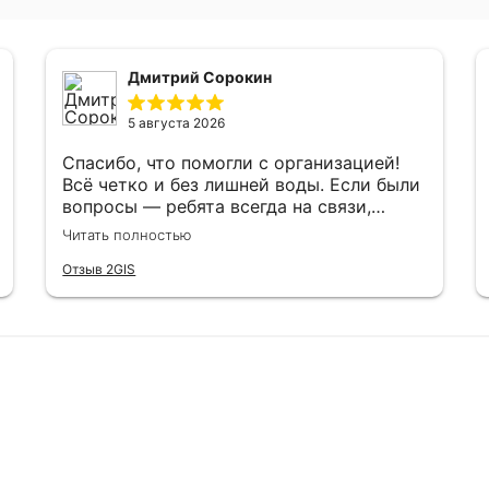
Дмитрий Сорокин
5 августа 2026
Спасибо, что помогли с организацией!
Всё четко и без лишней воды. Если были
вопросы — ребята всегда на связи,
подсказывали. Машины подготовлены
Читать полностью
нормально, на таких и по Байкалу
прокатиться, и по грунтовкам съездить
Отзыв 2GIS
— вполне себе. В общем, всё, что надо
для нормальной поездки, есть. А что
ещё нужно для счастья?)