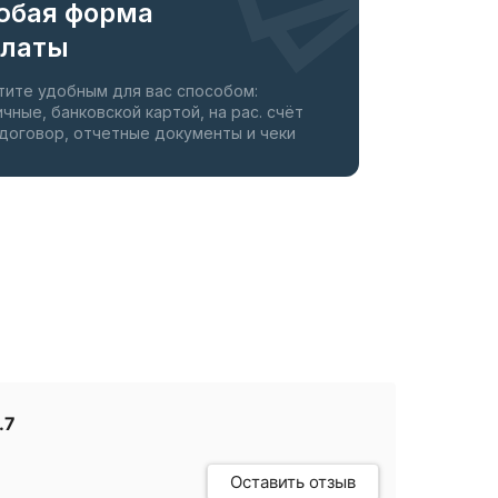
юбая форма
платы
тите удобным для вас способом:
ичные, банковской картой, на рас. счёт
 договор, отчетные документы и чеки
.7
Оставить отзыв