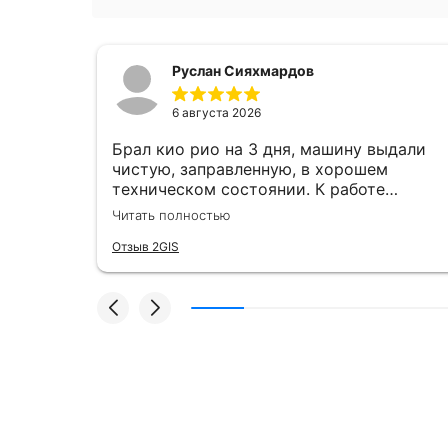
Руслан Сияхмардов
6 августа 2026
з,
Брал кио рио на 3 дня, машину выдали
чистую, заправленную, в хорошем
о
техническом состоянии. К работе
обиля,
менеджера вопрос нет, все подробно
Читать полностью
Машина
объясняют и показывают. Больше
ленная
спасибо команде Cars&Go
Отзыв 2GIS