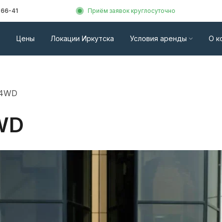
-66-41
Приём заявок круглосуточно
Цены
Локации Иркутска
Условия аренды
О к
 4WD
4WD