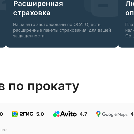
Расширенная
Л
страховка
о
Наши авто застрахованы по ОСАГО, есть
Пла
расширенные пакеты страхования, для вашей
нал
защищённости
Оф.
в по прокату
.0
5.0
4.7
4
нок