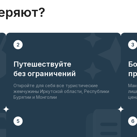
еряют?
2
3
Путешествуйте
Б
без ограничений
пр
Откройте для себя все туристические
Мак
жемчужины Иркутской области, Республики
лиш
Бурятии и Монголии
цен
 для смартфонов
5
6