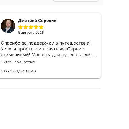
Дмитрий Сорокин
5 августа 2026
Спасибо за поддержку в путешествии!
Отлич
Услуги простые и понятные! Сервис
первый
отзывчивый! Машины для путешествия
машин
по Байкалу, и не только по асфальту,
Читать полностью
есть. Что ещё нужно )
Отзыв Яндекс Карты
Отзыв Я