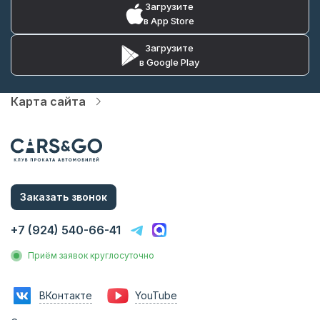
Загрузите
в App Store
Загрузите
в Google Play
Карта сайта
Автопарк
Цены
Услуги
О компании
Статьи и Новости
Контакты
Заказать звонок
Аренда без водителя
Аренда с водителем
+7 (924) 540-66-41
Трансфер на вокзал
Трансфер в аэропорт
Приём заявок круглосуточно
Трансфер в гостиницу
Инвестиции в прокат
Франшиза
ВКонтакте
YouTube
Фотосессии с авто
Аренда авто на мероприятия