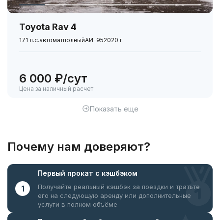
Toyota Rav 4
171 л.с.
автомат
полный
АИ-95
2020 г.
6 000 ₽/сут
Цена за наличный расчет
Показать еще
Почему нам доверяют?
Первый прокат
с кэшбэком
Получайте реальный кэшбэк за поездки
и тратьте
1
его на следующую аренду или дополнительные
услуги в полном объёме