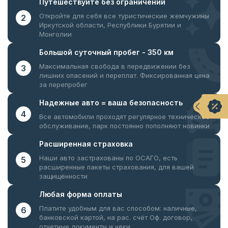
Путешествуйте
без ограничений
Откройте для себя все туристические жемчужины
2
Иркутской области, Республики Бурятии и
Монголии
Большой суточный
пробег - 350 км
Максимальная свобода в передвижении без
3
лишних опасений и переплат. Фиксированная цена
за перепробег
Надежные авто = ваша
безопасность
4
Все автомобили проходят регулярное техническое
обслуживание, парк постоянно пополняют новинки
Расширенная
страховка
Наши авто застрахованы по ОСАГО, есть
5
расширенные пакеты страхования, для вашей
защищённости
Любая форма
оплаты
Платите удобным для вас способом: наличные,
6
банковской картой, на рас. счёт
Оф. договор,
отчетные документы и чеки