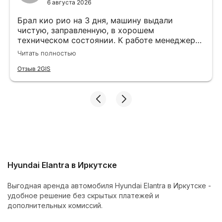
6 августа 2026
Брал кио рио на 3 дня, машину выдали
чистую, заправленную, в хорошем
техническом состоянии. К работе менеджера
вопрос нет, все подробно объясняют и
Читать полностью
показывают. Больше спасибо команде
Cars&Go
Отзыв 2GIS
Hyundai Elantra в Иркутске
Выгодная аренда автомобиля Hyundai Elantra в Иркутске -
удобное решение без скрытых платежей и
дополнительных комиссий.