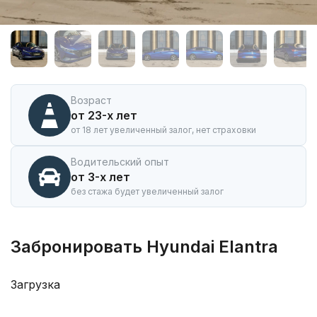
Аренда
автомобиля
Hyundai
Elantra
в
Иркутске
Возраст
от 23-х лет
от 18 лет увеличенный залог, нет страховки
Водительский опыт
от 3-х лет
без стажа будет увеличенный залог
Забронировать Hyundai Elantra
Загрузка