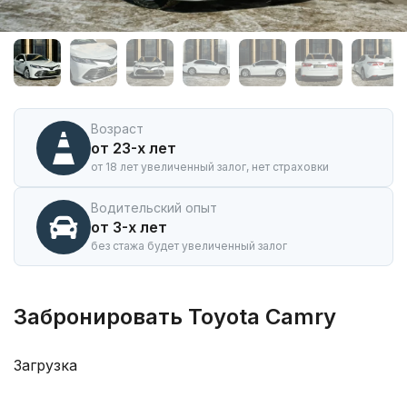
Аренда
автомобиля
Toyota
Camry
в
Иркутске
Возраст
от 23-х лет
от 18 лет увеличенный залог, нет страховки
Водительский опыт
от 3-х лет
без стажа будет увеличенный залог
Забронировать Toyota Camry
Загрузка