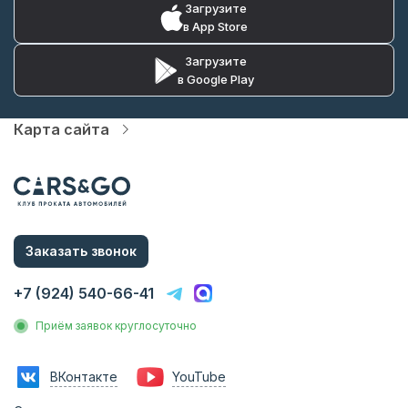
Загрузите
в App Store
Загрузите
в Google Play
Карта сайта
Автопарк
Цены
Услуги
О компании
Статьи и Новости
Контакты
Заказать звонок
Аренда без водителя
Аренда с водителем
+7 (924) 540-66-41
Трансфер на вокзал
Трансфер в аэропорт
Приём заявок круглосуточно
Трансфер в гостиницу
Инвестиции в прокат
Франшиза
ВКонтакте
YouTube
Фотосессии с авто
Аренда авто на мероприятия