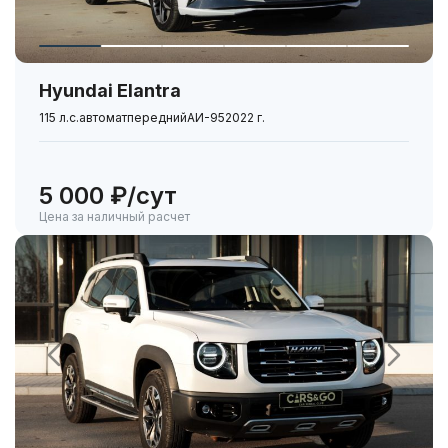
Дополнительное оснащение
Полноразмерное запасное колесо
Держатель для телефона
Hyundai Elantra
Универсальное зарядное устройство для смартфонов
115 л.с.
автомат
передний
АИ-95
2022 г.
Набор автомобилиста
5 000 ₽/сут
Цена за наличный расчет