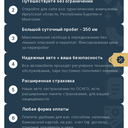
Путешествуйте
без ограничений
Откройте для себя все туристические жемчужины
2
Иркутской области, Республики Бурятии и
Монголии
Большой суточный
пробег - 350 км
Максимальная свобода в передвижении без
3
лишних опасений и переплат. Фиксированная цена
за перепробег
Надежные авто = ваша
безопасность
4
Все автомобили проходят регулярное техническое
обслуживание, парк постоянно пополняют новинки
Расширенная
страховка
Наши авто застрахованы по ОСАГО, есть
5
расширенные пакеты страхования, для вашей
защищённости
Любая форма
оплаты
Платите удобным для вас способом: наличные,
6
банковской картой, на рас. счёт
Оф. договор,
отчетные документы и чеки