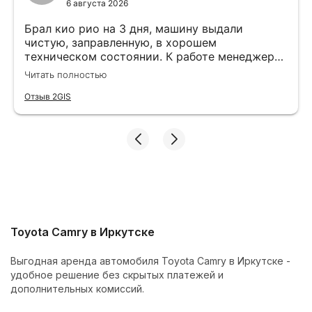
6 августа 2026
Брал кио рио на 3 дня, машину выдали
чистую, заправленную, в хорошем
техническом состоянии. К работе менеджера
вопрос нет, все подробно объясняют и
Читать полностью
показывают. Больше спасибо команде
Cars&Go
Отзыв 2GIS
Toyota Camry в Иркутске
Выгодная аренда автомобиля Toyota Camry в Иркутске -
удобное решение без скрытых платежей и
дополнительных комиссий.