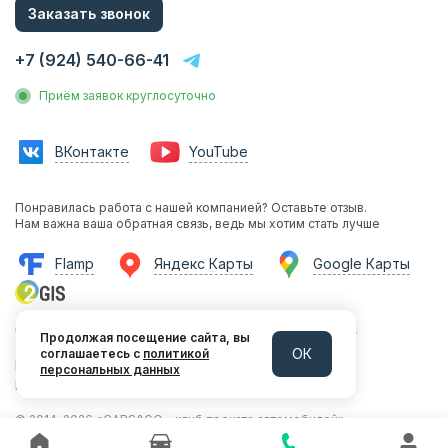
Заказать звонок
О компании
Статьи и Новости
+7 (924) 540-66-41
Контакты
Приём заявок круглосуточно
Аренда без водителя
Аренда с водителем
ВКонтакте
YouTube
Трансфер на вокзал
Трансфер в аэропорт
Понравилась работа с нашей компанией? Оставьте отзыв.
Трансфер в гостиницу
Нам важна ваша обратная связь, ведь мы хотим стать лучше
Инвестиции в прокат
Flamp
Яндекс Карты
Google Карты
Франшиза
Фотосессии с авто
664009, г. Иркутск, ул. Ширямова, 38/8, офис 314
Аренда авто на мероприятия
Продолжая посещение сайта, вы
ОК
соглашаетесь с
политикой
Политика конфиденциальности
персональных данных
Эконом
Разработка и продвижение LeadsUp
Комфорт
© 2014–2026 «CARS&GO - клуб проката автомобилей»
Бизнес