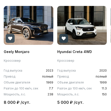
Geely Monjaro
Hyundai Creta 4WD
Кроссовер
Кроссовер
Год выпуска
2023
Год выпуска
2020
Привод
полный
Привод
полный
Объем двигателя
1969
Объем двигателя
1999
Разгон до 100 км/ч, сек
7.7
Разгон до 100 км/ч, сек
11.3
Мощность, л.с.
238
Мощность, л.с.
150
8 000 ₽ /сут.
5 000 ₽ /сут.