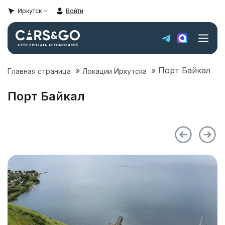
Иркутск
Войти
»
»
Порт Байкал
Главная страница
Локации Иркутска
Автопарк
Порт Байкал
Super sale
Цены
Локации Иркутска
Условия аренды
О компании