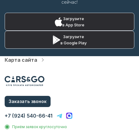
сейчас!
Загрузите
в App Store
Загрузите
в Google Play
Карта сайта
Автопарк
Цены
Услуги
О компании
Статьи и Новости
Контакты
Заказать звонок
Аренда без водителя
Аренда с водителем
+7 (924) 540-66-41
Трансфер на вокзал
Трансфер в аэропорт
Приём заявок круглосуточно
Трансфер в гостиницу
Инвестиции в прокат