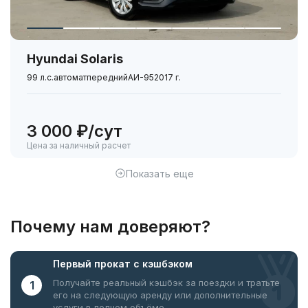
Hyundai Solaris
99 л.с.
автомат
передний
АИ-95
2017 г.
3 000 ₽/сут
Цена за наличный расчет
Показать еще
Почему нам доверяют?
Первый прокат
с кэшбэком
Получайте реальный кэшбэк за поездки
и тратьте
1
его на следующую аренду или дополнительные
услуги в полном объёме