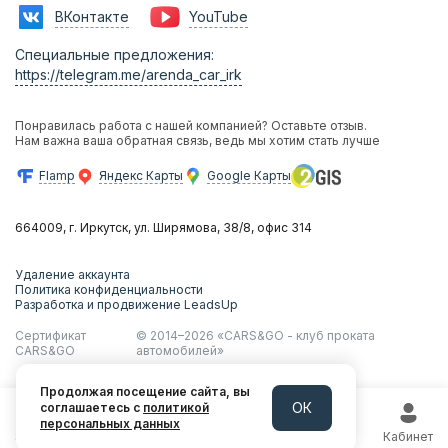
Франшиза
ВКонтакте
YouTube
Фотосессии с авто
Аренда авто на мероприятия
Специальные предложения:
Эконом
https://telegram.me/arenda_car_irk
Комфорт
Бизнес
Понравилась работа с нашей компанией? Оставьте отзыв.
Премиум
Нам важна ваша обратная связь, ведь мы хотим стать лучше
Кроссовер
Внедорожник
Flamp
Яндекс Карты
Google Карты
Audi
BMW
Hyundai
664009, г. Иркутск, ул. Ширямова, 38/8, офис 314
Kia
Lexus
Удаление аккаунта
Mitsubishi
Политика конфиденциальности
Разработка и продвижение LeadsUp
Skoda
Toyota
Сертификат
© 2014–2026 «CARS&GO - клуб проката
Volkswagen
CARS&GO
автомобилей»
Jaguar
Продолжая посещение сайта, вы
ОК
соглашаетесь с
политикой
персональных данных
Super Sale
Поиск авто
Telegram
Позвонить
Кабинет