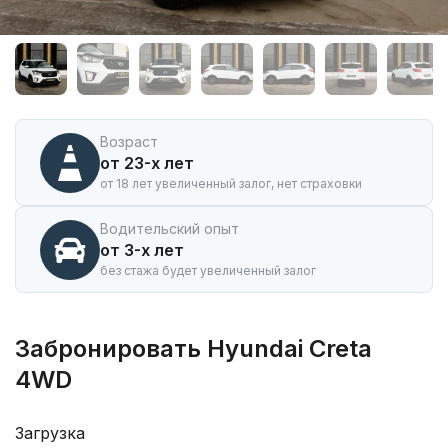
Аренда
автомобиля
Hyundai
Creta
4WD
в
Иркутске
Возраст
от 23-х лет
от 18 лет увеличенный залог, нет страховки
Водительский опыт
от 3-х лет
без стажа будет увеличенный залог
Забронировать Hyundai Creta
4WD
Загрузка