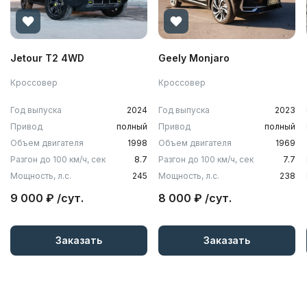
Jetour T2 4WD
Geely Monjaro
Кроссовер
Кроссовер
Год выпуска
2024
Год выпуска
2023
Привод
полный
Привод
полный
Объем двигателя
1998
Объем двигателя
1969
Разгон до 100 км/ч, сек
8.7
Разгон до 100 км/ч, сек
7.7
Мощность, л.с.
245
Мощность, л.с.
238
9 000 ₽ /сут.
8 000 ₽ /сут.
Заказать
Заказать