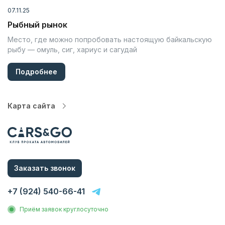
07.11.25
Рыбный рынок
Место, где можно попробовать настоящую байкальскую
рыбу — омуль, сиг, хариус и сагудай
Подробнее
Карта сайта
Автопарк
Цены
Услуги
Заказать звонок
О компании
Статьи и Новости
+7 (924) 540-66-41
Контакты
Приём заявок круглосуточно
Аренда без водителя