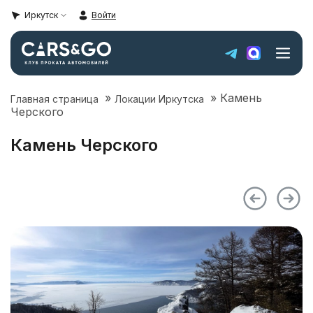
Иркутск
Войти
»
»
Камень
Главная страница
Локации Иркутска
Автопарк
Черского
Super sale
Камень Черского
Цены
Локации Иркутска
Условия аренды
О компании