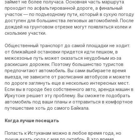
займет не более получаса. Основная часть маршрута
проходит по асфальтированной дороге, а финальный
участок — по подъездному пути, который в сухую погоду
доступен для большинства легковых автомобилей. После
дождей на грунтовом отрезке могут появляться колеи и
скользкие участки.
Общественный транспорт до самой площадки не ходит:
от ближайшей остановки придется идти пешком, в
межсезонье путь может оказаться неудобным из‑за
раскисших дорожек. Поэтому большинство туристов
предпочитают автомобиль. Вы сами выбираете время
выезда, не зависите от расписания автобусов и можете
по дороге заглянуть еще в несколько интересных мест.
Если вы в городе без собственного авто,
аренда машин в
Иркутске
решает эту проблему. Вы сможете подобрать
автомобиль под ваши планы и отправиться в комфортное
путешествие хоть до самого Байкала.
Когда лучше посещать
Попасть к Истуканам можно в любое время года, но
лучше ехать сюда с мая по октябрь. В это время