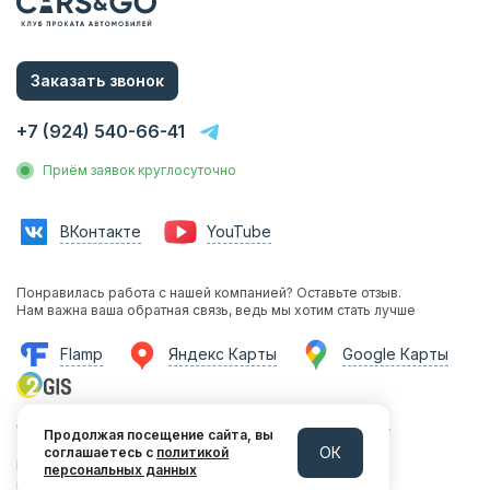
Цены
Услуги
Заказать звонок
О компании
Статьи и Новости
+7 (924) 540-66-41
Контакты
Приём заявок круглосуточно
Аренда без водителя
Аренда с водителем
ВКонтакте
YouTube
Трансфер на вокзал
Трансфер в аэропорт
Понравилась работа с нашей компанией? Оставьте отзыв.
Трансфер в гостиницу
Нам важна ваша обратная связь, ведь мы хотим стать лучше
Инвестиции в прокат
Flamp
Яндекс Карты
Google Карты
Франшиза
Фотосессии с авто
664009, г. Иркутск, ул. Ширямова, 38/8, офис 314
Аренда авто на мероприятия
Продолжая посещение сайта, вы
ОК
соглашаетесь с
политикой
Политика конфиденциальности
персональных данных
Эконом
Разработка и продвижение LeadsUp