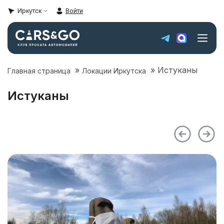
Иркутск
Войти
»
»
Истуканы
Главная страница
Локации Иркутска
Автопарк
Истуканы
Super sale
Цены
Локации Иркутска
Условия аренды
О компании