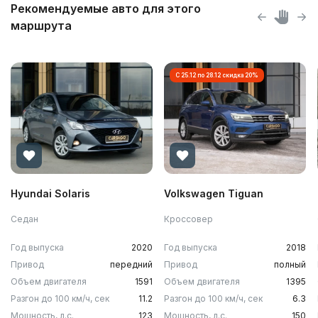
Рекомендуемые авто для этого
маршрута
С 25.12 по 28.12 скидка 20%
Hyundai Solaris
Volkswagen Tiguan
Седан
Кроссовер
Год выпуска
2020
Год выпуска
2018
Привод
передний
Привод
полный
Объем двигателя
1591
Объем двигателя
1395
Разгон до 100 км/ч, сек
11.2
Разгон до 100 км/ч, сек
6.3
Мощность, л.с.
123
Мощность, л.с.
150