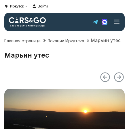
Иркутск
Войти
»
»
Марьин утес
Главная страница
Локации Иркутска
Автопарк
Марьин утес
Super sale
Цены
Локации Иркутска
Условия аренды
О компании