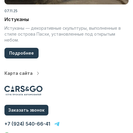
07.11.25
Истуканы
Истуканы — декоративные скульптуры, выполненные в
стиле острова Пасхи, установленные под открытым
небом.
Подробнее
Карта сайта
Автопарк
Цены
Услуги
Заказать звонок
О компании
Статьи и Новости
+7 (924) 540-66-41
Контакты