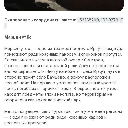
Контакты
Скопировать координаты места:
52.188209, 103.927949
Марьин утёс
Марьин утёс — одно из тех мест рядом с Иркутском, куда
приезжают ради красивых панорам и спокойной прогулки.
Со скального выступа высотой около 40 метров,
возвышающегося над долиной реки Иркут, открывается
вид на окрестности. Внизу изгибается река Иркут, чуть в
стороне лежит село Баушево, а вокруг расположен
лесной пояс. На вершине установлен памятный крест в
честь погибших в горячих точках. В окрестностях утёса
находят предметы эпохи неолита, но территория не
оформлена как археологический парк.
Место популярно как у туристов, так и у жителей региона
— сюда приезжают ради вида, красивых кадров и
неспешных прогулок.