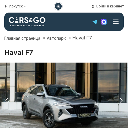
Иркутск
Войти в кабинет
»
»
Haval F7
Главная страница
Автопарк
Haval F7