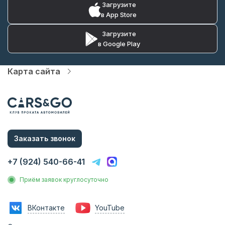
Загрузите
в App Store
Загрузите
в Google Play
Карта сайта
Автопарк
Цены
Услуги
О компании
Статьи и Новости
Контакты
Заказать звонок
Аренда без водителя
Аренда с водителем
+7 (924) 540-66-41
Трансфер на вокзал
Трансфер в аэропорт
Приём заявок круглосуточно
Трансфер в гостиницу
Инвестиции в прокат
Франшиза
ВКонтакте
YouTube
Фотосессии с авто
Аренда авто на мероприятия