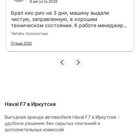
6 августа 2026
Брал кио рио на 3 дня, машину выдали
чистую, заправленную, в хорошем
техническом состоянии. К работе менеджера
вопрос нет, все подробно объясняют и
Читать полностью
показывают. Больше спасибо команде
Cars&Go
Отзыв 2GIS
Haval F7 в Иркутске
Выгодная аренда автомобиля Haval F7 в Иркутске -
удобное решение без скрытых платежей и
дополнительных комиссий.