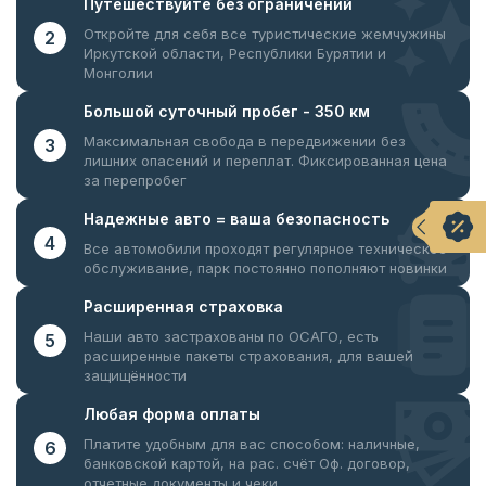
Путешествуйте
без ограничений
Откройте для себя все туристические жемчужины
2
Иркутской области, Республики Бурятии и
Монголии
Большой суточный
пробег - 350 км
Максимальная свобода в передвижении без
3
лишних опасений и переплат. Фиксированная цена
за перепробег
Надежные авто = ваша
безопасность
4
Все автомобили проходят регулярное техническое
обслуживание, парк постоянно пополняют новинки
Расширенная
страховка
Наши авто застрахованы по ОСАГО, есть
5
расширенные пакеты страхования, для вашей
защищённости
Любая форма
оплаты
Платите удобным для вас способом: наличные,
6
банковской картой, на рас. счёт
Оф. договор,
отчетные документы и чеки