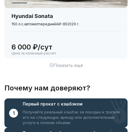
Hyundai Sonata
150 л.с.
автомат
передний
АИ-95
2020 г.
6 000 ₽/сут
Цена за наличный расчет
Показать еще
Почему нам доверяют?
Первый прокат
с кэшбэком
Получайте реальный кэшбэк за поездки
и тратьте
1
его на следующую аренду или дополнительные
услуги в полном объёме