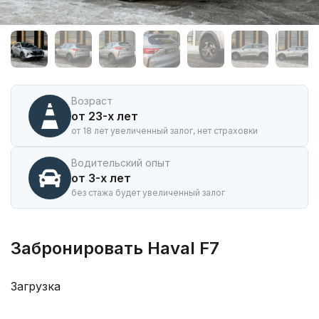
Аренда
автомобиля
Haval
F7
в
Иркутске
Возраст
от 23-х лет
от 18 лет увеличенный залог, нет страховки
Водительский опыт
от 3-х лет
без стажа будет увеличенный залог
Забронировать Haval F7
Загрузка