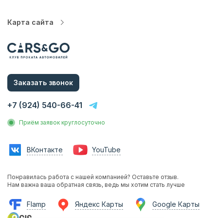
Карта сайта
Автопарк
Цены
Услуги
Заказать звонок
О компании
Статьи и Новости
+7 (924) 540-66-41
Контакты
Приём заявок круглосуточно
Аренда без водителя
Аренда с водителем
ВКонтакте
YouTube
Трансфер на вокзал
Трансфер в аэропорт
Понравилась работа с нашей компанией? Оставьте отзыв.
Трансфер в гостиницу
Нам важна ваша обратная связь, ведь мы хотим стать лучше
Инвестиции в прокат
Flamp
Яндекс Карты
Google Карты
Франшиза