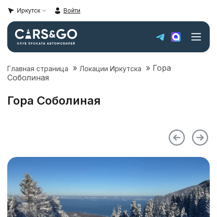
Иркутск
Войти
»
»
Гора
Главная страница
Локации Иркутска
Автопарк
Соболиная
Super sale
Гора Соболиная
Цены
Локации Иркутска
Условия аренды
О компании