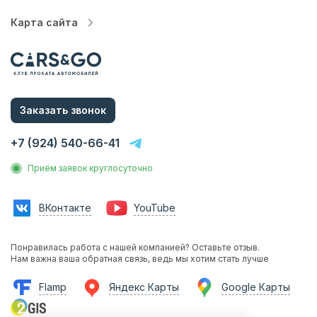
Карта сайта
Автопарк
Цены
Услуги
Заказать звонок
О компании
Статьи и Новости
+7 (924) 540-66-41
Контакты
Приём заявок круглосуточно
Аренда без водителя
Аренда с водителем
ВКонтакте
YouTube
Трансфер на вокзал
Трансфер в аэропорт
Понравилась работа с нашей компанией? Оставьте отзыв.
Трансфер в гостиницу
Нам важна ваша обратная связь, ведь мы хотим стать лучше
Инвестиции в прокат
Flamp
Яндекс Карты
Google Карты
Франшиза