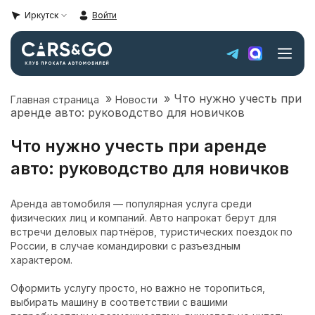
Иркутск
Войти
»
»
Что нужно учесть при
Главная страница
Новости
Автопарк
аренде авто: руководство для новичков
Super sale
Что нужно учесть при аренде
авто: руководство для новичков
Цены
Аренда автомобиля — популярная услуга среди
физических лиц и компаний. Авто напрокат берут для
Локации Иркутска
встречи деловых партнёров, туристических поездок по
России, в случае командировки с разъездным
Условия аренды
характером.
Оформить услугу просто, но важно не торопиться,
О компании
выбирать машину в соответствии с вашими