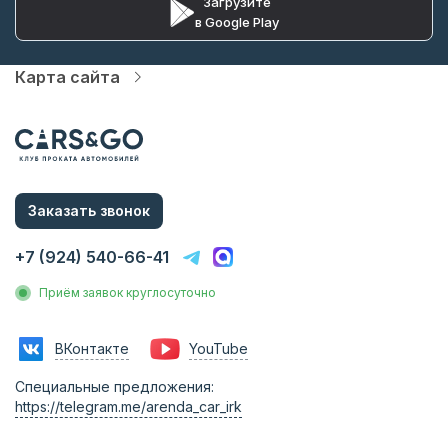
Загрузите
в Google Play
Карта сайта
Автопарк
Цены
Услуги
О компании
Статьи и Новости
Контакты
Заказать звонок
Аренда без водителя
Аренда с водителем
+7 (924) 540-66-41
Трансфер на вокзал
Трансфер в аэропорт
Приём заявок круглосуточно
Трансфер в гостиницу
Инвестиции в прокат
Франшиза
ВКонтакте
YouTube
Фотосессии с авто
Аренда авто на мероприятия
Специальные предложения:
Эконом
https://telegram.me/arenda_car_irk
Комфорт
Бизнес