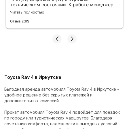
техническом состоянии. К работе менеджера
вопрос нет, все подробно объясняют и
Читать полностью
показывают. Больше спасибо команде
Cars&Go
Отзыв 2GIS
Toyota Rav 4 в Иркутске
Выгодная аренда автомобиля Toyota Rav 4 в Иркутске -
удобное решение без скрытых платежей и
дополнительных комиссий.
Прокат автомобиля Toyota Rav 4 подойдёт для поездок
по городу или туристических маршрутов. Благодаря
сочетанию комфорта, надёжности и выгодных условий