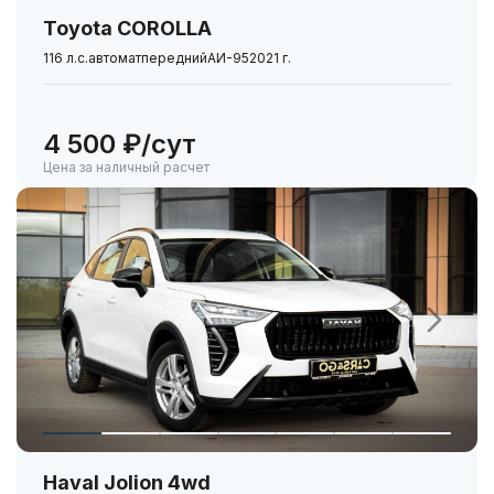
Toyota COROLLA
116 л.с.
автомат
передний
АИ-95
2021 г.
4 500 ₽/сут
Цена за наличный расчет
Haval Jolion 4wd