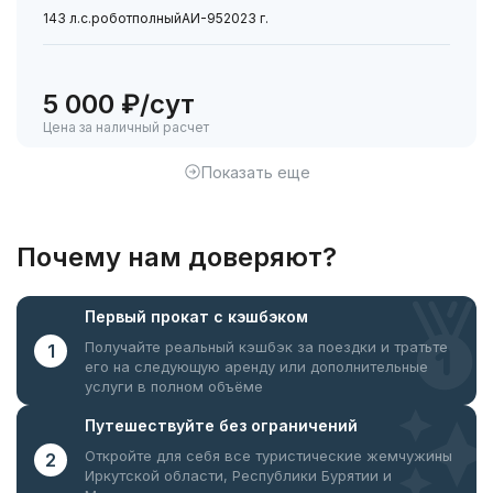
143 л.с.
робот
полный
АИ-95
2023 г.
5 000 ₽/сут
Цена за наличный расчет
Показать еще
Почему нам доверяют?
Первый прокат
с кэшбэком
Получайте реальный кэшбэк за поездки
и тратьте
1
его на следующую аренду или дополнительные
услуги в полном объёме
Путешествуйте
без ограничений
Откройте для себя все туристические жемчужины
2
Иркутской области, Республики Бурятии и