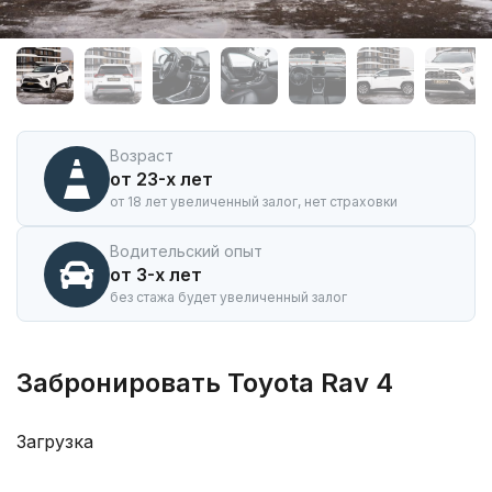
Аренда
автомобиля
Toyota
Rav
4
в
Иркутске
Возраст
от 23-х лет
от 18 лет увеличенный залог, нет страховки
Водительский опыт
от 3-х лет
без стажа будет увеличенный залог
Забронировать Toyota Rav 4
Загрузка