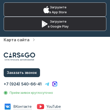
Загрузите
в App Store
Загрузите
в Google Play
Карта сайта
Автопарк
Цены
Услуги
О компании
Статьи и Новости
Контакты
Заказать звонок
Аренда без водителя
Аренда с водителем
+7 (924) 540-66-41
Трансфер на вокзал
Трансфер в аэропорт
Приём заявок круглосуточно
Трансфер в гостиницу
Инвестиции в прокат
Франшиза
ВКонтакте
YouTube
Фотосессии с авто