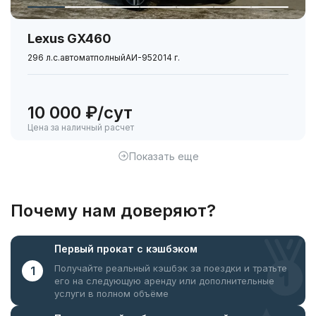
Lexus GX460
296 л.с.
автомат
полный
АИ-95
2014 г.
10 000 ₽/сут
Цена за наличный расчет
Показать еще
Почему нам доверяют?
Первый прокат
с кэшбэком
Получайте реальный кэшбэк за поездки
и тратьте
1
его на следующую аренду или дополнительные
услуги в полном объёме