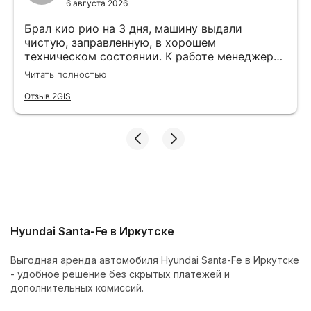
6 августа 2026
Брал кио рио на 3 дня, машину выдали
чистую, заправленную, в хорошем
техническом состоянии. К работе менеджера
вопрос нет, все подробно объясняют и
Читать полностью
показывают. Больше спасибо команде
Cars&Go
Отзыв 2GIS
Hyundai Santa-Fe в Иркутске
Выгодная аренда автомобиля Hyundai Santa-Fe в Иркутске
- удобное решение без скрытых платежей и
дополнительных комиссий.