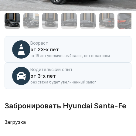
Аренда
автомобиля
Hyundai
Santa-
Fe
в
Иркутске
Возраст
от 23-х лет
от 18 лет увеличенный залог, нет страховки
Водительский опыт
от 3-х лет
без стажа будет увеличенный залог
Забронировать Hyundai Santa-Fe
Загрузка