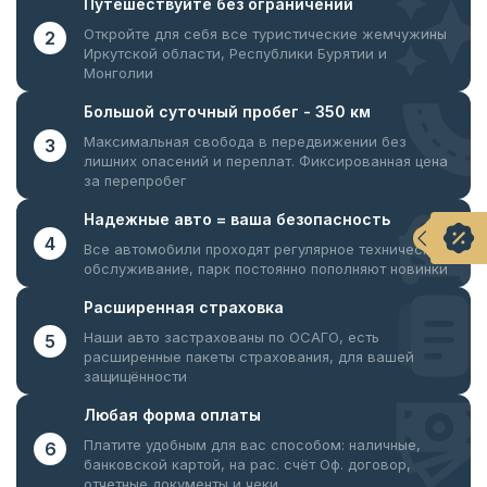
Путешествуйте
без ограничений
Откройте для себя все туристические жемчужины
2
Иркутской области, Республики Бурятии и
Монголии
Большой суточный
пробег - 350 км
Максимальная свобода в передвижении без
3
лишних опасений и переплат. Фиксированная цена
за перепробег
Надежные авто = ваша
безопасность
4
Все автомобили проходят регулярное техническое
обслуживание, парк постоянно пополняют новинки
Расширенная
страховка
Наши авто застрахованы по ОСАГО, есть
5
расширенные пакеты страхования, для вашей
защищённости
Любая форма
оплаты
Платите удобным для вас способом: наличные,
6
банковской картой, на рас. счёт
Оф. договор,
отчетные документы и чеки