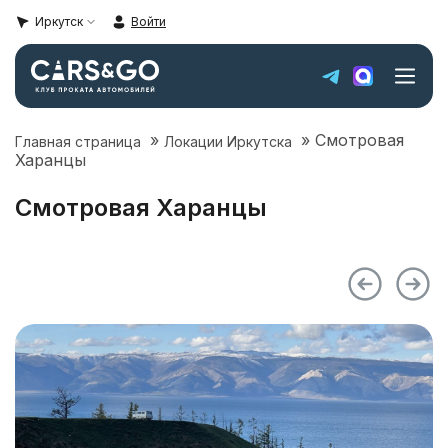
Иркутск
Войти
»
»
Смотровая
Главная страница
Локации Иркутска
Автопарк
Харанцы
Super sale
Смотровая Харанцы
Цены
Локации Иркутска
Условия аренды
О компании