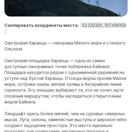
Контакты
Скопировать координаты места:
53.232320, 107.416059
Смотровая Харанцы — панорама Малого моря и степного
Ольхона
Смотровая площадка Харанцы — одна из самых
доступных панорамных точек побережья Байкала.
Площадка находится рядом с одноимённой деревней на
уступе над бухтой Харанцы. Отсюда видны пролив Малое
море, острова-скалы, мягкие холмы и бескрайняя линия
горизонта. Эту локацию выбирают те, кто не хочет идти
сложным маршрутом, чтобы насладиться открыточным
видом Байкала.
Ландшафт здесь более мягкий, чем на суровых северных
мысах. Луга, склоны, каменистые выступы и широкое небо
создают ощущение простора. Это место идеально
подходит для созерцания, неспешных прогулок и