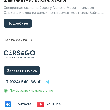
Шаманка (мыс Бурхан, Хужир)
Священная скала на берегу Малого Моря — символ
Ольхона и одно из самых почитаемых мест силы Байкала.
Подробнее
Карта сайта
Автопарк
Цены
Услуги
Заказать звонок
О компании
Статьи и Новости
+7 (924) 540-66-41
Контакты
Приём заявок круглосуточно
Аренда без водителя
Аренда с водителем
ВКонтакте
YouTube
Трансфер на вокзал