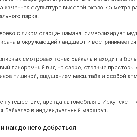
а каменная скульптура высотой около 7,5 метра р
ального парка.
дерево с ликом старца-шамана, символизирует муд
писана в окружающий ландшафт и воспринимается 
описных смотровых точек Байкала и входит в бол
вый панорамный вид на озеро, степные просторы 
иков тишиной, ощущением масштаба и особой атм
ое путешествие,
аренда автомобиля в Иркутске
— с
я Байкала» в индивидуальный маршрут.
и как до него добраться