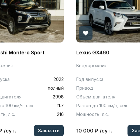
ishi Montero Sport
Lexus GX460
ожник
Внедорожник
уска
2022
Год выпуска
полный
Привод
двигателя
2998
Объем двигателя
до 100 км/ч, сек
11.7
Разгон до 100 км/ч, сек
ь, л.с.
216
Мощность, л.с.
₽ /сут.
10 000 ₽ /сут.
Заказать
Зак