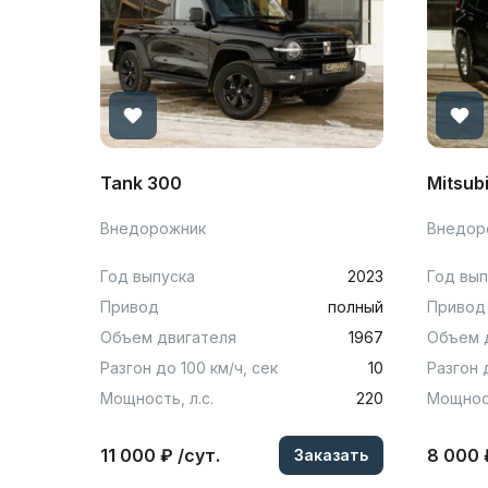
Tank 300
Mitsub
Внедорожник
Внедор
Год выпуска
2023
Год вып
Привод
полный
Привод
Объем двигателя
1967
Объем 
Разгон до 100 км/ч, сек
10
Разгон 
Мощность, л.с.
220
Мощност
11 000 ₽ /сут.
8 000 
Заказать