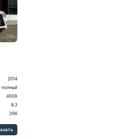
2014
полный
4608
8.3
296
азать