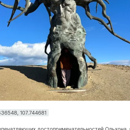
336548, 107.744681
 впечатляющих достопримечательностей Ольхона, 