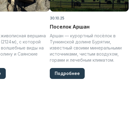
30.10.25
Поселок Аршан
 живописная вершина
Аршан — курортный посёлок в
(2124 м), с которой
Тункинской долине Бурятии,
 волшебные виды на
известный своими минеральными
олину и Саянские
источниками, чистым воздухом,
горами и лечебным климатом.
е
Подробнее
а без водителя
Эконом
а с водителем
Комфорт