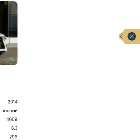
2014
полный
4608
8.3
296