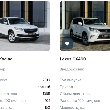
Kodiaq
Lexus GX460
вер
Внедорожник
уска
2019
Год выпуска
полный
Привод
двигателя
1395
Объем двигателя
до 100 км/ч, сек
10.1
Разгон до 100 км/ч, сек
ь, л.с.
150
Мощность, л.с.