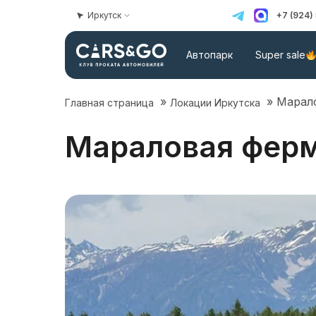
Иркутск
+7 (924)
Автопарк
Super sale
»
»
Марало
Главная страница
Локации Иркутска
Мараловая ферм