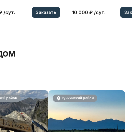
₽ /сут.
10 000 ₽ /сут.
Заказать
Зак
дом
кий район
Тункинский район