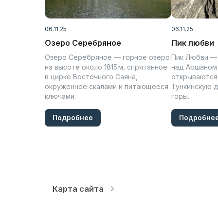
06.11.25
06.11.25
Озеро Серебряное
Пик любви
Озеро Серебряное — горное озеро
Пик Любви —
на высоте около 1815 м, спрятанное
над Аршаном 
в цирке Восточного Саяна,
открываются
окружённое скалами и питающееся
Тункинскую д
ключами.
горы.
Подробнее
Подробне
Карта сайта
Автопарк
Аренд
Цены
Аренд